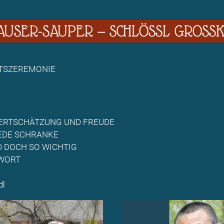
USER-SAUPER — SCHLÖSSL GROSSKI
TSZEREMONIE
WERTSCHÄTZUNG UND FREUDE
EDE SCHRANKE
D DOCH SO WICHTIG
 WORT
dl