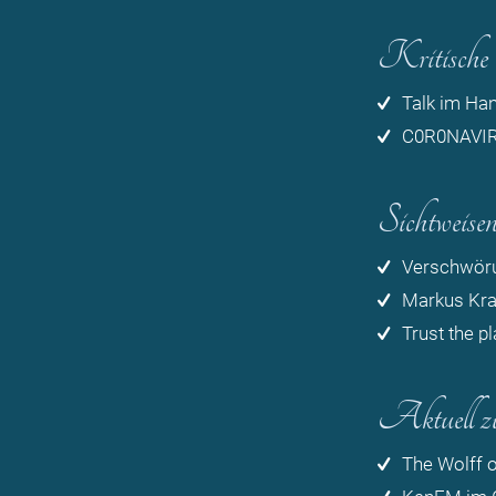
Kritische 
Talk im Han
C0R0NAVIRU
Sichtweise
Verschwöru
Markus Kra
Trust the p
Aktuell z
The Wolff o