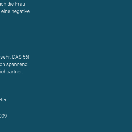
ch die Frau
 eine negative
sehr. DAS 56!
uch spannend
chpartner.
ter
009