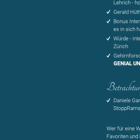
Lehrich
- h
Gerald Hüt
Bonus Inter
es in sich h
Würde - Int
Zürich
Gehirnforsc
GENIAL U
Betrachtun
Daniele Ga
StoppRamst
Wer für eine W
Favoriten und 