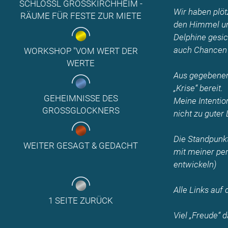
SCHLÖSSL GROSSKIRCHHEIM - R
Wir haben plöt
ÄUME FÜR FESTE ZUR MIETE
den Himmel und
Delphine gesic
auch Chancen –
WORKSHOP "VOM WERT DER
WERTE
Aus gegebenem 
„Krise“ bereit.
GEHEIMNISSE DES
Meine Intentio
GROSSGLOCKNERS
nicht zu guter
Die Standpunkt
WEITER GESAGT & GEDACHT
mit meiner per
entwickeln)
Alle Links auf
1 SEITE ZURÜCK
Viel „Freude“ d