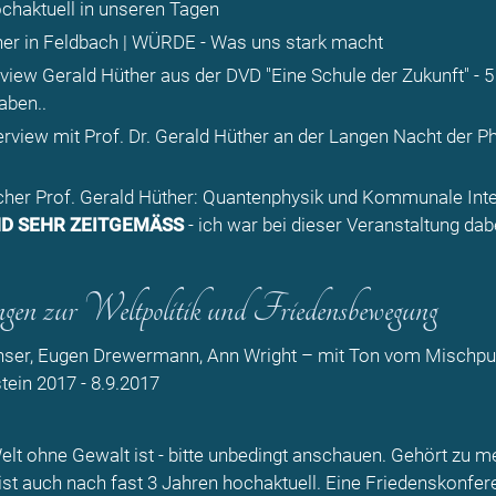
ochaktuell in unseren Tagen
her in Feldbach | WÜRDE - Was uns stark macht
view Gerald Hüther aus der DVD "Eine Schule der Zukunft"
- 
aben..
erview mit Prof. Dr. Gerald Hüther an der Langen Nacht der P
her Prof. Gerald Hüther: Quantenphysik und Kommunale Inte
ND SEHR ZEITGEMÄSS
- ich war bei dieser Veranstaltung dab
gen zur Weltpolitik und Friedensbewegung
nser, Eugen Drewermann, Ann Wright – mit Ton vom Mischpul
ein 2017 - 8.9.2017
elt ohne Gewalt ist - bitte unbedingt anschauen. Gehört zu m
ist auch nach fast 3 Jahren hochaktuell. Eine Friedenskonfer