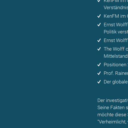
KenFM im G
Verständnis
KenFM im G
Ernst Wolff
Politik ver
Ernst Wolff
The Wolff 
Mittelstand
Positionen
Prof. Raine
Der global
Der investigat
Seine Fakten s
möchte diese 
"Verheimlicht,