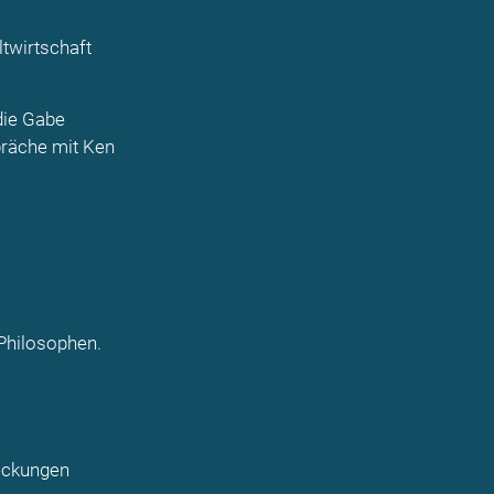
twirtschaft
die Gabe
präche mit Ken
 Philosophen.
eckungen