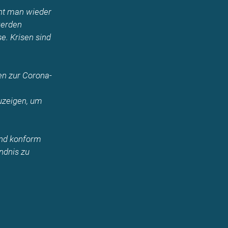
eht man wieder
werden
e. Krisen sind
en zur Corona-
zuzeigen, um
end konform
ndnis zu