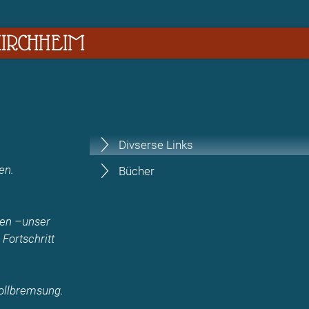
RCHHEIM
Divserse Links
en.
Bücher
eben –unser
Fortschritt
Vollbremsung.