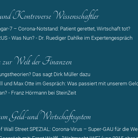
und Kontroverse Wissenschaftler
gar-7 – Corona-Notstand: Patient gerettet, Wirtschaft tot?
S - Was Nun? - Dr. Ruediger Dahlke im Expertengespräch
n zur Welt der Finanzen
ngstheorien? Das sagt Dirk Müller dazu
ll und Max Otte im Gespräch: Was passiert mit unserem Gel
lan? - Franz Hörmann bei SteinZeit
um Geld-und Wirtschaftsystem
f Wall Street SPEZIAL: Corona-Virus – Super-GAU für die Wel