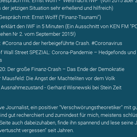
espräch mit: Ernst Wolff - "Weltmacht IWF"
(von 2015 aber
 der jetzigen Situation sehr erhellend und hilfreich)
espräch mit: Ernst Wolff ("Finanz-Tsunami")
 erklärt den IWF in 5 Minuten
(Ein Ausschnitt von KEN FM "
stehen Nr 2. vom September 2015!)
: #Corona und der herbeigeführte Crash. #Coronavirus
of Wall Street SPEZIAL: Corona-Pandemie – Hedgefonds und
s
 20: Der große Finanz-Crash – Das Ende der Demokratie
r Mausfeld: Die Angst der Machteliten vor dem Volk
e Ausnahmezustand - Gerhard Wisnewski bei Stein Zeit
ive Journalist, ein positiver "Verschwörungstheoretiker" mit 
ind gut recherchiert und zumindest für mich, meistens schlüs
Seite auch dabeizuhaben, finde ihn spannend und lese seine 
 vertuscht vergessen" seit Jahren.