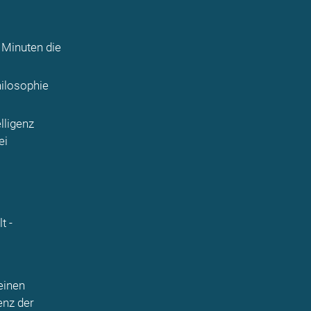
5 Minuten die
hilosophie
lligenz
ei
t -
einen
enz der