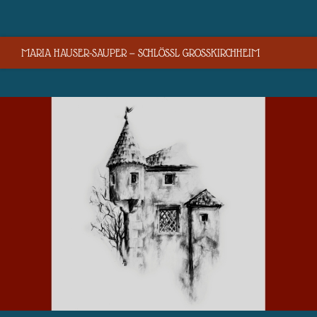
MARIA HAUSER-SAUPER — SCHLÖSSL GROSSKIRCHHEIM